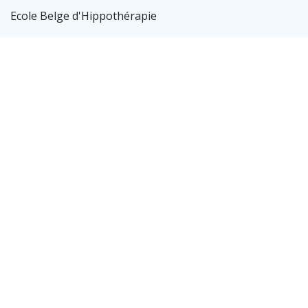
Ecole Belge d'Hippothérapie
ecolehippo@gmail.com
Suivez-nous
Facebook
Instagram
Explorer
Page d'accueil
Infos Pratiques
Programme 2024-2026
A propos
Praticiens