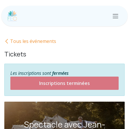
Se rendre au contenu
Tous les événements
Tickets
Les inscriptions sont
fermées
Inscriptions terminées
Spectacle avec Jean-