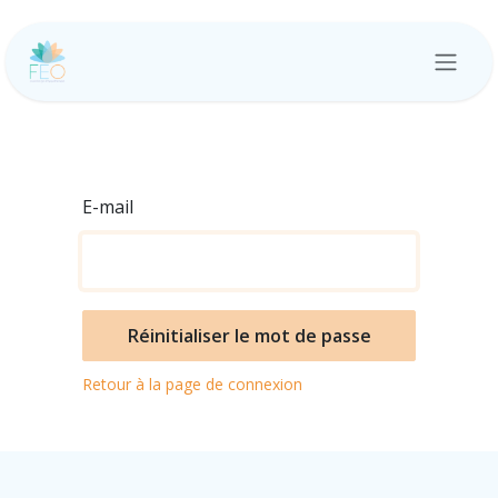
Se rendre au contenu
E-mail
Réinitialiser le mot de passe
Retour à la page de connexion